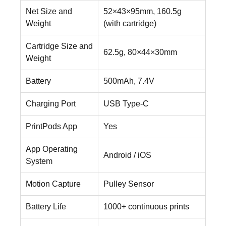
Net Size and
52×43×95mm, 160.5g
Weight
(with cartridge)
Cartridge Size and
62.5g, 80×44×30mm
Weight
Battery
500mAh, 7.4V
Charging Port
USB Type-C
PrintPods App
Yes
App Operating
Android / iOS
System
Motion Capture
Pulley Sensor
Battery Life
1000+ continuous prints