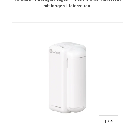
mit langen Lieferzeiten.
von
1
/
9