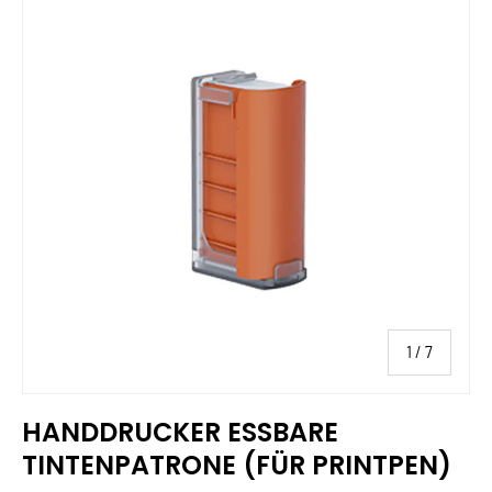
von
1
/
7
HANDDRUCKER ESSBARE
TINTENPATRONE (FÜR PRINTPEN)