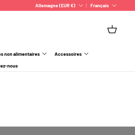
Pays
Allemagne (EUR €)
Langue
Français
Panier
es non alimentaires
Accessoires
tez-nous