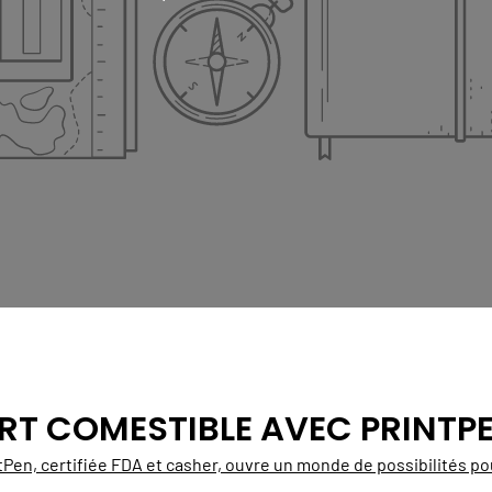
RT COMESTIBLE AVEC PRINTP
tPen, certifiée FDA et casher, ouvre un monde de possibilités pou