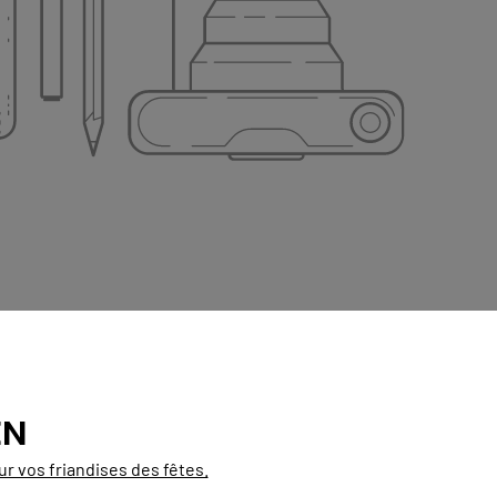
EN
r vos friandises des fêtes.