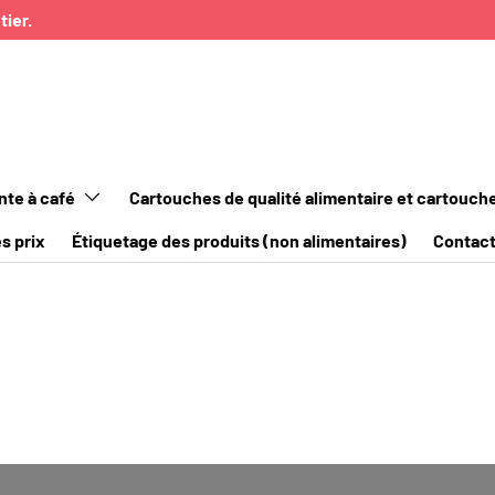
tier.
nte à café
Cartouches de qualité alimentaire et cartouch
s prix
Étiquetage des produits (non alimentaires)
Contac