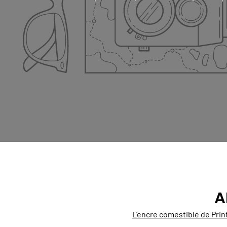
A
L'encre comestible de Prin