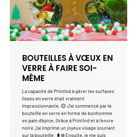
BOUTEILLES À VŒUX EN
VERRE À FAIRE SOI-
MÊME
La capacité de PrintInd à gérer les surfaces
lisses en verre était vraiment
impressionnante. 😊 J'ai commencé par la
bouteille en verre en forme de bonhomme
en pain d'épice. Grâce à PrintInd et à l'encre
noire, j'ai imprimé un joyeux visage souriant
sur la bouteille. 🌲❄️ Ensuite, je me suis