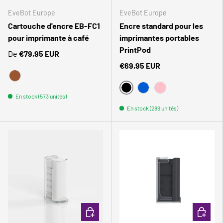
EveBot Europe
EveBot Europe
Cartouche d'encre EB-FC1
Encre standard pour les
pour imprimante à café
imprimantes portables
PrintPod
De
€79,95 EUR
€69,95 EUR
BRAUN
NOIR
BLEU
ROSA
En stock (573 unités)
En stock (289 unités)
Comparer
Comparer
CHOISIR LES OPTIONS
CHOISIR