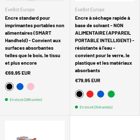
EveBot Europe
EveBot Europe
Encre standard pour
Encre à séchage rapide à
imprimantes portables non
base de solvant - NON
alimentaires (SMART
ALIMENTAIRE (APPAREIL
Handheld) - Convient aux
PORTABLE INTELLIGENT) -
surfaces absorbantes
résistante à l'eau -
telles que le bois, le tissu
convient pour le verre, le
et plus encore
plastique et les matériaux
absorbants
€69,95 EUR
€79,95 EUR
NOIR
BLEU
ROSA
NOIR
POURRIR
BLEU
VERT
En stock (289 unités)
En stock (346 unités)
Welcome to EVEBOT Europe
Comparer
It seems that you are in
United States
. Choose the option you
prefer: