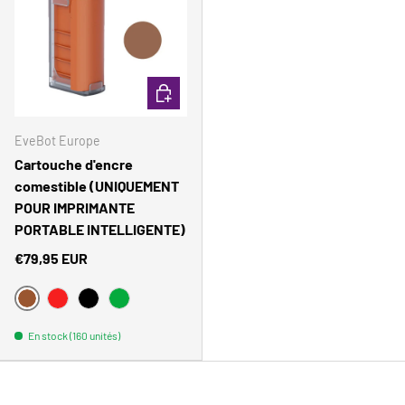
Ship to
United States
CHOISIR LES OPTIONS
Language
English
EveBot Europe
Currency
Cartouche d'encre
comestible (UNIQUEMENT
Euro
POUR IMPRIMANTE
PORTABLE INTELLIGENTE)
SHOP NOW
€79,95 EUR
BRAUN
POURRIR
NOIR
VERT
En stock (160 unités)