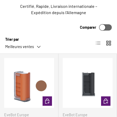
Certifié. Rapide. Livraison internationale –
Expédition depuis l'Allemagne
Comparer
Trier par
Liste
Grille
Meilleures ventes
Comparer
Comparer
CHOISIR LES OPTIONS
CHOISIR
EveBot Europe
EveBot Europe