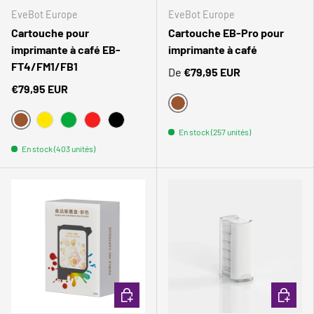
EveBot Europe
EveBot Europe
Cartouche pour
Cartouche EB-Pro pour
imprimante à café EB-
imprimante à café
FT4/FM1/FB1
De
€79,95 EUR
€79,95 EUR
BRAUN
BRAUN
JAUNE
VERT
POURRIR
NOIR
En stock (257 unités)
En stock (403 unités)
Comparer
Comparer
CHOISIR LES OPTIONS
CHOISIR