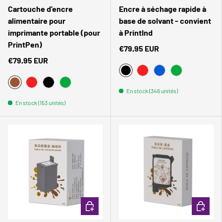
Cartouche d'encre
Encre à séchage rapide à
alimentaire pour
base de solvant - convient
imprimante portable (pour
à PrintInd
PrintPen)
€79,95 EUR
€79,95 EUR
NOIR
POURRIR
BLEU
VERT
BRAUN
POURRIR
NOIR
VERT
En stock (346 unités)
En stock (153 unités)
Comparer
Comparer
CHOISIR LES OPTIONS
CHOISIR