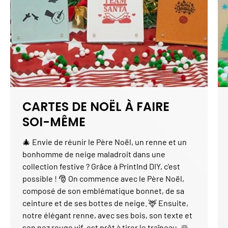
CARTES DE NOËL À FAIRE
SOI-MÊME
🎄 Envie de réunir le Père Noël, un renne et un
bonhomme de neige maladroit dans une
collection festive ? Grâce à PrintInd DIY, c'est
possible ! 🎅 On commence avec le Père Noël,
composé de son emblématique bonnet, de sa
ceinture et de ses bottes de neige. 🦌 Ensuite,
notre élégant renne, avec ses bois, son texte et
son nez rouge vif, est prêt à tirer le traîneau. ☃️