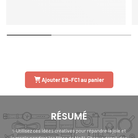
Ajouter EB–FC1 au panier
RÉSUMÉ
✨Utilisez ces idées créatives pour répandre la joie et
la magie pendant les fêtes de Noël. Chaque détail, des