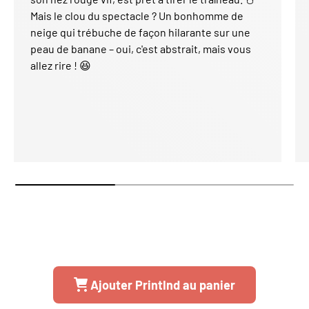
Mais le clou du spectacle ? Un bonhomme de
neige qui trébuche de façon hilarante sur une
peau de banane – oui, c'est abstrait, mais vous
Welcome to EVEBOT Europe
allez rire ! 😆
It seems that you are in
United States
. Choose the option you
prefer:
Ship to
United States
Language
English
Currency
Euro
Ajouter PrintInd au panier
SHOP NOW