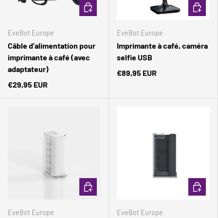
AJOUTER AU PANIER
AJOUTER
EveBot Europe
EveBot Europe
Câble d'alimentation pour
Imprimante à café, caméra
imprimante à café (avec
selfie USB
adaptateur)
€89,95 EUR
€29,95 EUR
Comparer
Comparer
CHOISIR LES OPTIONS
CHOISIR
EveBot Europe
EveBot Europe