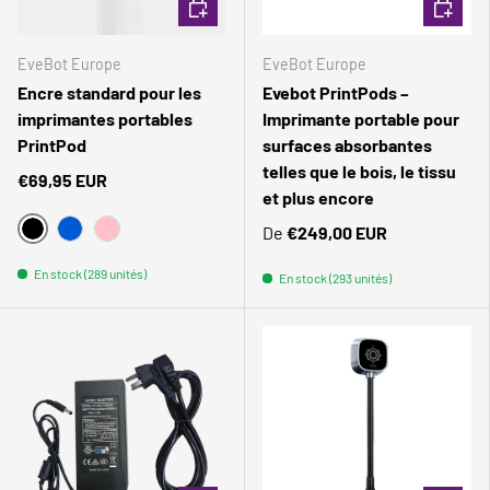
CHOISIR LES OPTIONS
CHOISIR
EveBot Europe
EveBot Europe
Encre standard pour les
Evebot PrintPods –
imprimantes portables
Imprimante portable pour
PrintPod
surfaces absorbantes
telles que le bois, le tissu
€69,95 EUR
et plus encore
De
€249,00 EUR
NOIR
BLEU
ROSA
En stock (289 unités)
En stock (293 unités)
Comparer
Comparer