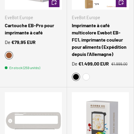
CHOISIR LES OPTIONS
CHOISIR
EveBot Europe
EveBot Europe
Cartouche EB-Pro pour
Imprimante à café
imprimante à café
multicolore Evebot EB-
FC1, imprimante couleur
De
€79,95 EUR
pour aliments (Expédition
depuis l'Allemagne)
BRAUN
De
€1.499,00 EUR
€1.999,00
En stock (259 unités)
NOIR
BLANC
Comparer
Comparer