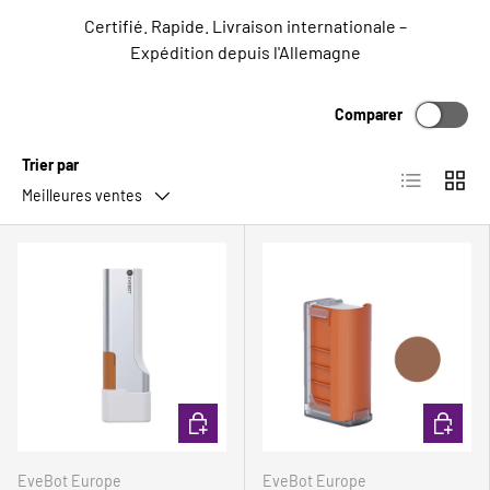
Certifié. Rapide. Livraison internationale –
Expédition depuis l'Allemagne
Comparer
Trier par
Liste
Grille
Meilleures ventes
Comparer
Comparer
CHOISIR LES OPTIONS
CHOISIR
EveBot Europe
EveBot Europe