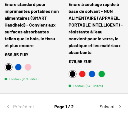
Encre standard pour
Encre à séchage rapide à
imprimantes portables non
base de solvant - NON
alimentaires (SMART
ALIMENTAIRE (APPAREIL
Handheld) - Convient aux
PORTABLE INTELLIGENT) -
surfaces absorbantes
résistante à l'eau -
telles que le bois, le tissu
convient pour le verre, le
et plus encore
plastique et les matériaux
absorbants
€69,95 EUR
€79,95 EUR
NOIR
BLEU
ROSA
NOIR
POURRIR
BLEU
VERT
En stock (289 unités)
En stock (346 unités)
Précédent
Page 1 / 2
Suivant