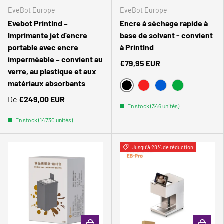
EveBot Europe
EveBot Europe
Evebot PrintInd –
Encre à séchage rapide à
Imprimante jet d'encre
base de solvant - convient
portable avec encre
à PrintInd
imperméable – convient au
€79,95 EUR
verre, au plastique et aux
matériaux absorbants
NOIR
POURRIR
BLEU
VERT
De
€249,00 EUR
En stock (346 unités)
En stock (14730 unités)
Comparer
Comparer
Jusqu’à 28% de réduction
CHOISIR LES OPTIONS
CHOISIR