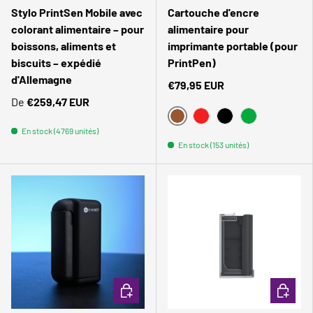
Stylo PrintSen Mobile avec
Cartouche d'encre
colorant alimentaire – pour
alimentaire pour
boissons, aliments et
imprimante portable (pour
biscuits – expédié
PrintPen)
d'Allemagne
€79,95 EUR
De
€259,47 EUR
BRAUN
POURRIR
NOIR
VERT
En stock (4769 unités)
En stock (153 unités)
Comparer
Comparer
CHOISIR LES OPTIONS
CHOISIR