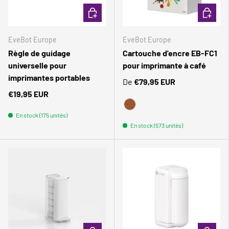
CHOISIR LES OPTIONS
CHOISIR
EveBot Europe
EveBot Europe
Règle de guidage
Cartouche d'encre EB-FC1
universelle pour
pour imprimante à café
imprimantes portables
De
€79,95 EUR
€19,95 EUR
BRAUN
En stock (175 unités)
En stock (573 unités)
Comparer
Comparer