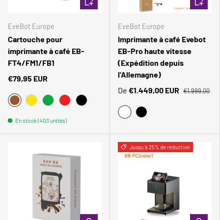
EveBot Europe
EveBot Europe
Cartouche pour
Imprimante à café Evebot
imprimante à café EB-
EB-Pro haute vitesse
FT4/FM1/FB1
(Expédition depuis
l'Allemagne)
€79,95 EUR
De
€1.449,00 EUR
€1.999,00
BRAUN
JAUNE
VERT
POURRIR
NOIR
BLANC
NOIR
En stock (403 unités)
Comparer
Comparer
Jusqu’à 25% de réduction