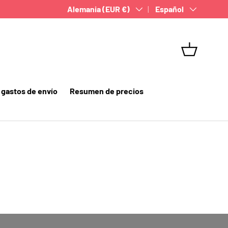
País/Región
Alemania (EUR €)
Idioma
Español
Camino
gastos de envío
Resumen de precios