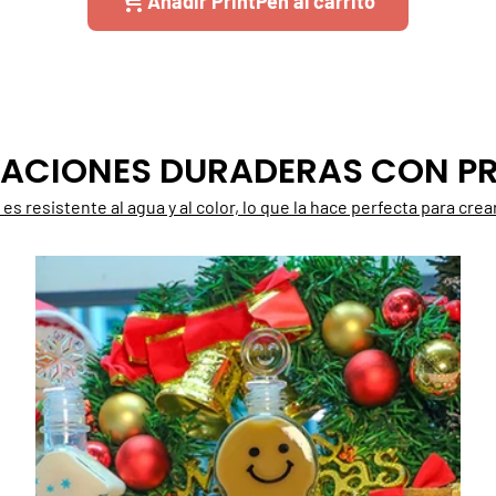
Añadir PrintPen al carrito
ACIONES DURADERAS CON PR
nd es resistente al agua y al color, lo que la hace perfecta para c