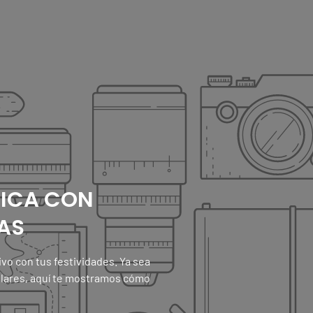
ICA CON
VAS
vo con tus festividades. Ya sea
lares, aquí te mostramos cómo