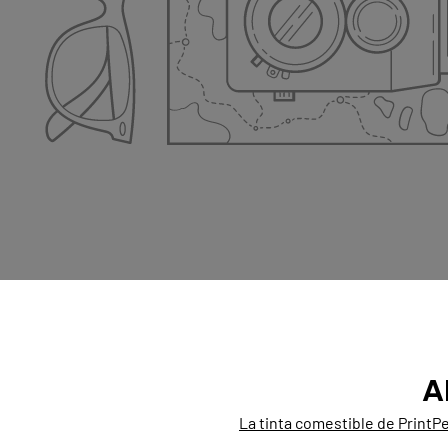
A
La tinta comestible de PrintPe