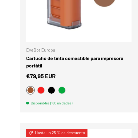
ELEGIR O
EveBot Europa
Cartucho de tinta comestible para impresora
portátil
€79,95 EUR
BRAUN
PUTREFACCIÓN
NEGRO
VERDE
Disponibles (160 unidades)
Comparar
Hasta un 25 % de descuento