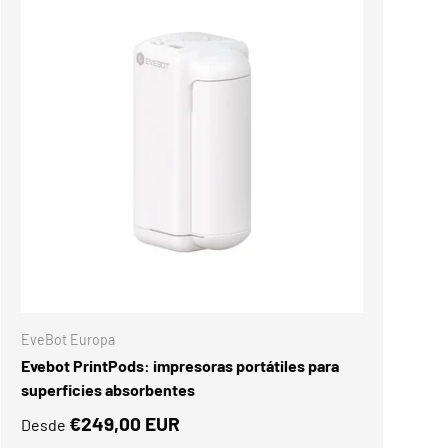
NES
ELEGIR OPCIONES
EveBot Europa
Evebot PrintPods: impresoras portátiles para
superficies absorbentes
€249,00 EUR
Desde