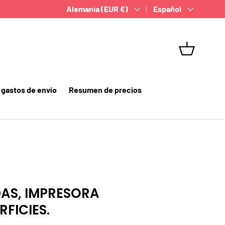
País/Región
Alemania (EUR €)
Idioma
Español
Camino
gastos de envío
Resumen de precios
DAS, IMPRESORA
RFICIES.