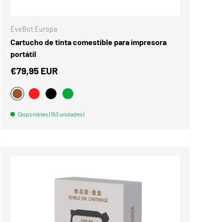
NES
ELEGIR OPCIONES
EveBot Europa
Cartucho de tinta comestible para impresora
portátil
€79,95 EUR
BRAUN
PUTREFACCIÓN
NEGRO
VERDE
Disponibles (153 unidades)
Comparar