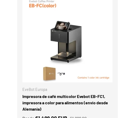
ELEGIR O
EveBot Europa
Impresora de café multicolor Evebot EB-FC1,
impresora a color para alimentos (envío desde
Alemania)
€1.499,00 EUR