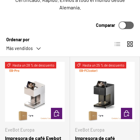
Alemania.
Comparar
Ordenar por
Lista
Cuadrí
Más vendidos
Comparar
Comparar
Hasta un 28 % de descuento
Hasta un 25 % de descuento
ELEGIR OPCIONES
ELEGIR 
EveBot Europa
EveBot Europa
Impresora de café Evebot
Impresora de café