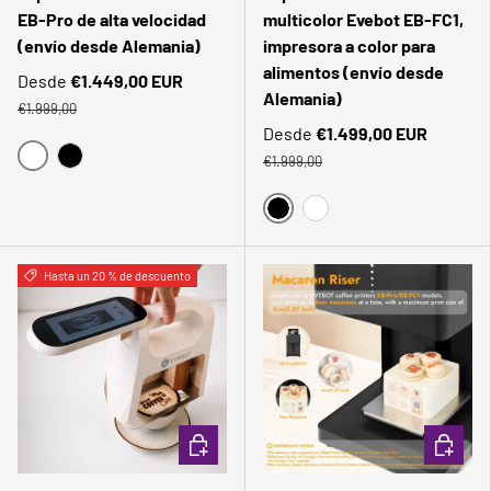
EB-Pro de alta velocidad
multicolor Evebot EB-FC1,
(envío desde Alemania)
impresora a color para
alimentos (envío desde
Desde
€1.449,00 EUR
Alemania)
€1.999,00
Desde
€1.499,00 EUR
€1.999,00
BLANCO
NEGRO
NEGRO
BLANCO
Comparar
Comparar
Hasta un 20 % de descuento
ELEGIR OPCIONES
AÑADIR 