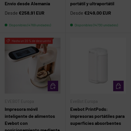
Envío desde Alemania
portátil y ultraportátil
Desde
€258,91 EUR
Desde
€249,00 EUR
Disponibles (4769 unidades)
Disponibles (14730 unidades)
Comparar
Comparar
Hasta un 20 % de descuento
ELEGIR OPCIONES
ELEGIR 
EVEBOT Europa
EveBot Europa
Impresora móvil
Evebot PrintPods:
inteligente de alimentos
impresoras portátiles para
Evebot con
superficies absorbentes
posicionamiento mediante