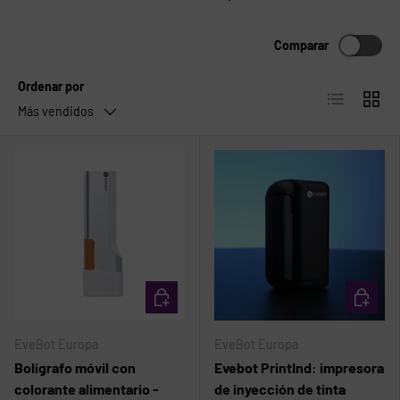
Comparar
Ordenar por
Lista
Cuadrí
Más vendidos
Comparar
Comparar
ELEGIR OPCIONES
ELEGIR 
EveBot Europa
EveBot Europa
Bolígrafo móvil con
Evebot PrintInd: impresora
colorante alimentario -
de inyección de tinta